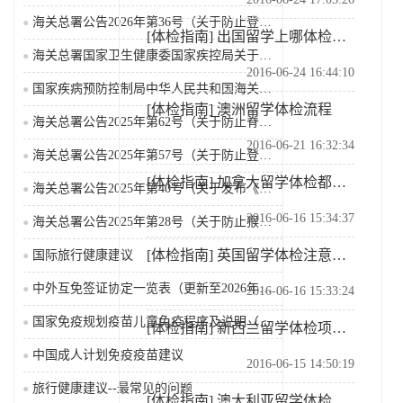
海关总署公告2026年第36号（关于防止登革热疫情传...
[体检指南]
出国留学上哪体检要搞清楚
海关总署国家卫生健康委国家疾控局关于发布《国境口岸传...
2016-06-24 16:44:10
国家疾病预防控制局中华人民共和国海关总署关于公布监测...
[体检指南]
澳洲留学体检流程
海关总署公告2025年第62号（关于防止脊髓灰质炎疫...
2016-06-21 16:32:34
海关总署公告2025年第57号（关于防止登革热疫情传...
[体检指南]
加拿大留学体检都是哪些项目
海关总署公告2025年第40号（关于发布《国境口岸传...
2016-06-16 15:34:37
海关总署公告2025年第28号（关于防止猴痘疫情传入...
[体检指南]
英国留学体检注意事项
国际旅行健康建议
中外互免签证协定一览表（更新至2026年2月25日）
2016-06-16 15:33:24
国家免疫规划疫苗儿童免疫程序及说明（2026年版）
[体检指南]
新西兰留学体检项目有哪些
中国成人计划免疫疫苗建议
2016-06-15 14:50:19
旅行健康建议--最常见的问题
[体检指南]
澳大利亚留学体检问题全知道