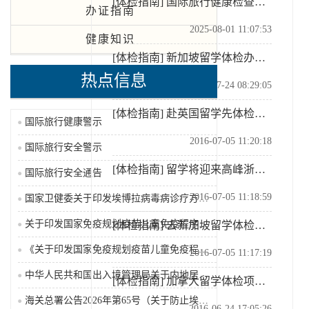
[体检指南]
国际旅行健康检查证明书办事指南
办证指南
2025-08-01 11:07:53
健康知识
[体检指南]
新加坡留学体检办法（2025-07-24）
热点信息
2025-07-24 08:29:05
[体检指南]
赴英国留学先体检你必须了解这些问题
国际旅行健康警示
2016-07-05 11:20:18
国际旅行安全警示
[体检指南]
留学将迎来高峰浙江局提醒尽早体检和预防接种
国际旅行安全通告
2016-07-05 11:18:59
国家卫健委关于印发埃博拉病毒病诊疗方案（2026年版...
关于印发国家免疫规划疫苗儿童免疫程序及说明（2026...
[体检指南]
去新加坡留学体检注意事项有哪些
《关于印发国家免疫规划疫苗儿童免疫程序及说明（202...
2016-07-05 11:17:19
中华人民共和国出入境管理局关于内地居民前往港澳地区定...
[体检指南]
加拿大留学体检项目有哪些
海关总署公告2026年第65号（关于防止埃博拉病毒病...
2016-06-24 17:05:26