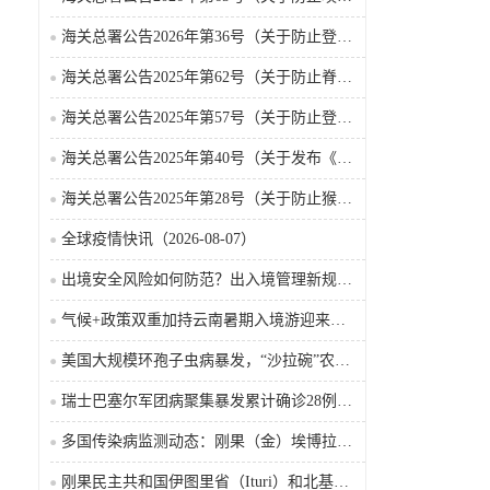
海关总署公告2026年第36号（关于防止登革热疫情传入我国的公告）
海关总署公告2025年第62号（关于防止脊髓灰质炎疫情传入我国的公告）
海关总署公告2025年第57号（关于防止登革热疫情传入我国的公告）
海关总署公告2025年第40号（关于发布《国境口岸传染病监测实施办法》的公告）
海关总署公告2025年第28号（关于防止猴痘疫情传入我国的公告）
全球疫情快讯（2026-08-07）
出境安全风险如何防范？出入境管理新规9月15日起施行
气候+政策双重加持云南暑期入境游迎来热潮
美国大规模环孢子虫病暴发，“沙拉碗”农业生产陷入低迷
瑞士巴塞尔军团病聚集暴发累计确诊28例含死亡病例
多国传染病监测动态：刚果（金）埃博拉确诊突破4000例
刚果民主共和国伊图里省（Ituri）和北基伍省（Nord-Kivu）的埃博拉·本迪布乔病毒病（2026-08-04）