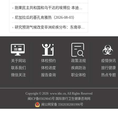
刚果民主共和国和乌干达的埃博拉·本迪布乔病毒病（2026-08-04）
尼加拉瓜的基孔肯雅热（2026-08-03）
研究预测气候改变非洲疟疾分布：东南非风险上升，部分西非地区风险下降
关于网站
体检预约
政策法规
疫情快讯
联系我们
体检进度
疾病防治
旅行健康
微信关注
报告查询
职业体检
热点专题
Copyright ©
2026 www.ithc.cn, All Rights Reserved
闽ICP备05029045号
国际旅行卫生健康咨询网
闽公网安备 35020302001996号