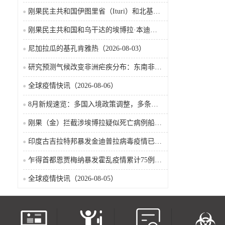
刚果民主共和国伊图里省（Ituri）和北基伍省（Nord-Kivu）的埃博拉·本迪布乔病毒病（2026-08-04）
刚果民主共和国和乌干达的埃博拉·本迪布乔病毒病（2026-08-04）
尼加拉瓜的基孔肯雅热（2026-08-03）
研究预测气候改变非洲疟疾分布：东南非风险上升，部分西非地区风险下降
全球疫情快讯（2026-08-06）
8月新规速览：多国入境政策调整，多条国际航线加密
刚果（金）拦截涉埃博拉疑似死亡病例船只疫情已波及五省
印度古吉拉特邦暴发金迪普拉病毒疫情已致22名儿童死亡
乍得首都恩贾梅纳暴发霍乱疫情累计75例确诊8人死亡（2026-08-05）
全球疫情快讯（2026-08-05）