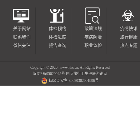
关于网站
体检预约
政策法规
疫情快讯
联系我们
体检进度
疾病防治
旅行健康
微信关注
报告查询
职业体检
热点专题
Copyright ©
2026 www.ithc.cn, All Rights Reserved
闽ICP备05029045号
国际旅行卫生健康咨询网
闽公网安备 35020302001996号