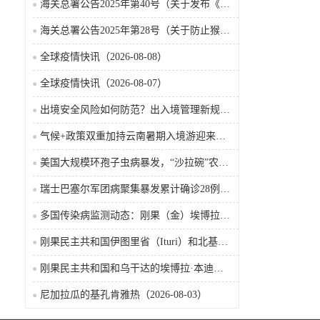
海关总署公告2025年第40号（关于发布《国境口岸传染病监测实施办法》的公告）
海关总署公告2025年第28号（关于防止猴痘疫情传入我国的公告）
全球疫情快讯（2026-08-08）
全球疫情快讯（2026-08-07）
出境安全风险如何防范？出入境管理新规9月15日起施行
气候+政策双重加持云南暑期入境游迎来热潮
美国大规模环孢子虫病暴发，“沙拉碗”农业生产陷入低迷
瑞士巴塞尔军团病聚集暴发累计确诊28例含死亡病例
多国传染病监测动态：刚果（金）埃博拉确诊突破4000例
刚果民主共和国伊图里省（Ituri）和北基伍省（Nord-Kivu）的埃博拉·本迪布乔病毒病（2026-08-04）
刚果民主共和国和乌干达的埃博拉·本迪布乔病毒病（2026-08-04）
尼加拉瓜的基孔肯雅热（2026-08-03）