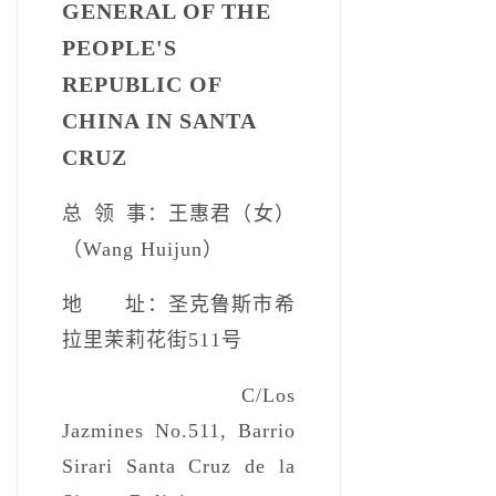
GENERAL OF THE
PEOPLE'S
REPUBLIC OF
CHINA IN SANTA
CRUZ
总 领 事：王惠君（女）
（Wang Huijun）
地 址：圣克鲁斯市希
拉里茉莉花街511号
C/Los
Jazmines No.511, Barrio
Sirari Santa Cruz de la