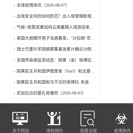
全球疫情快讯（2026-08-07）
出境安全风险如何防范？出入境管理新规9月15日起施行
气候+政策双重加持云南暑期入境游迎来热潮
美国大规模环孢子虫病暴发，“沙拉碗”农业生产陷入低迷
瑞士巴塞尔军团病聚集暴发累计确诊28例含死亡病例
多国传染病监测动态：刚果（金）埃博拉确诊突破4000例
刚果民主共和国伊图里省（Ituri）和北基伍省（Nord-Kivu）的埃博拉·本迪布乔病毒病（2026-08-04）
刚果民主共和国和乌干达的埃博拉·本迪布乔病毒病（2026-08-04）
尼加拉瓜的基孔肯雅热（2026-08-03）
关于网站
体检预约
政策法规
疫情快讯