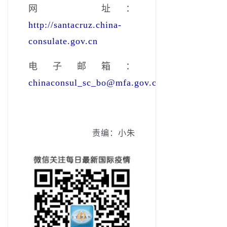
网 址：
http://santacruz.china-
consulate.gov.cn
电子邮箱：
chinaconsul_sc_bo@mfa.gov.cn
责编：小朱