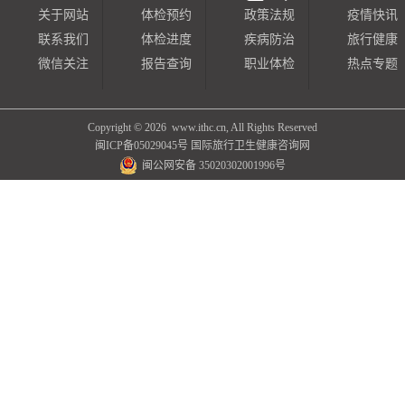
关于网站
体检预约
政策法规
疫情快讯
联系我们
体检进度
疾病防治
旅行健康
微信关注
报告查询
职业体检
热点专题
Copyright ©
2026 www.ithc.cn, All Rights Reserved
闽ICP备05029045号
国际旅行卫生健康咨询网
闽公网安备 35020302001996号