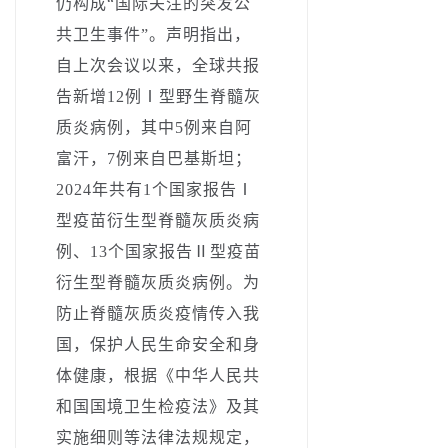
仍
构成
“国际关注的突发公
共卫生事件”。
声明指出，
自上次会议以来，全球共报
告新增
12
例
Ⅰ
型野生脊髓灰
质炎
病例，其中
5
例来自阿
富汗，
7
例来自巴基斯坦；
2024
年共有
1
个国家报告
Ⅰ
型疫苗衍生型脊髓灰质炎
病
例、
13
个国家报告
Ⅱ
型疫苗
衍生型脊髓灰质炎
病例。为
防止脊髓灰质炎疫情传入我
国，保护人民生命安全和身
体健康，根据《中华人民共
和国国境卫生检疫法》及其
实施细则等法律法规规定，