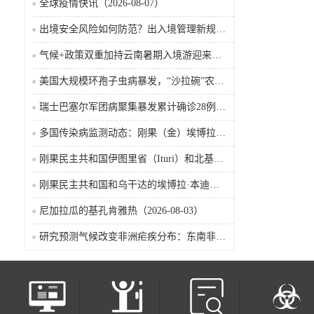
全球疫情快讯（2026-08-07）
出境安全风险如何防范？出入境管理新规9月15日起施行
气候+政策双重加持云南暑期入境游迎来热潮
美国大规模环孢子虫病暴发，“沙拉碗”农业生产陷入低迷
瑞士巴塞尔军团病聚集暴发累计确诊28例含死亡病例
多国传染病监测动态：刚果（金）埃博拉确诊突破4000例
刚果民主共和国伊图里省（Ituri）和北基伍省（Nord-Kivu）的埃博拉·本迪布乔病毒病（2026-08-04）
刚果民主共和国和乌干达的埃博拉·本迪布乔病毒病（2026-08-04）
尼加拉瓜的基孔肯雅热（2026-08-03）
研究预测气候改变非洲疟疾分布：东南非风险上升，部分西非地区风险下降