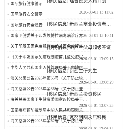
[移民信息]
瑙鲁投资入籍计划
国际旅行健康警示
2026-03-01 13:11:02
国际旅行安全警示
[移民信息]
新西兰商业投资者签证
国际旅行安全通告
2026-03-01 13:10:11
国家卫健委关于印发埃博拉病毒病诊疗方案（2026年版...
关于印发国家免疫规划疫苗儿童免疫程序及说明（2026...
[移民信息]
新西兰父母超级签证
《关于印发国家免疫规划疫苗儿童免疫程序及说明（202...
2026-03-01 13:09:15
中华人民共和国出入境管理局关于内地居民前往港澳地区定...
[移民信息]
新西兰研究生
海关总署公告2026年第65号（关于防止埃博拉病毒病...
2026-03-01 13:08:29
海关总署公告2026年第36号（关于防止登革热疫情传...
[移民信息]
新西兰投资移民
海关总署国家卫生健康委国家疾控局关于发布《国境口岸传...
2026-03-01 13:07:23
国家疾病预防控制局中华人民共和国海关总署关于公布监测...
[移民信息]
瓦努阿图永居移民
海关总署公告2025年第62号（关于防止脊髓灰质炎疫...
2026-03-01 13:06:34