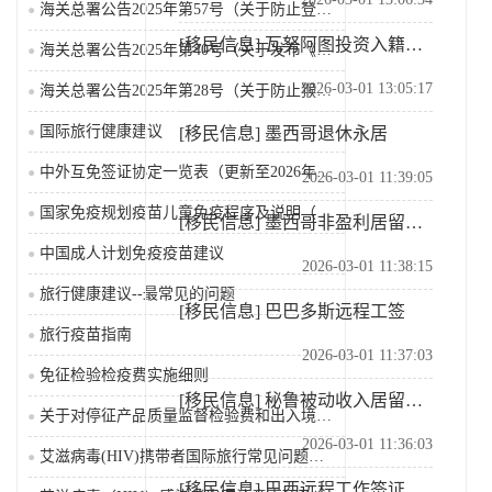
海关总署公告2025年第57号（关于防止登革热疫情传...
[移民信息]
瓦努阿图投资入籍计划
海关总署公告2025年第40号（关于发布《国境口岸传...
2026-03-01 13:05:17
海关总署公告2025年第28号（关于防止猴痘疫情传入...
国际旅行健康建议
[移民信息]
墨西哥退休永居
中外互免签证协定一览表（更新至2026年2月25日）
2026-03-01 11:39:05
国家免疫规划疫苗儿童免疫程序及说明（2026年版）
[移民信息]
墨西哥非盈利居留签证
中国成人计划免疫疫苗建议
2026-03-01 11:38:15
旅行健康建议--最常见的问题
[移民信息]
巴巴多斯远程工签
旅行疫苗指南
2026-03-01 11:37:03
免征检验检疫费实施细则
[移民信息]
秘鲁被动收入居留签证
关于对停征产品质量监督检验费和出入境检验检疫费等有关...
2026-03-01 11:36:03
艾滋病毒(HIV)携带者国际旅行常见问题及解答
[移民信息]
巴西远程工作签证