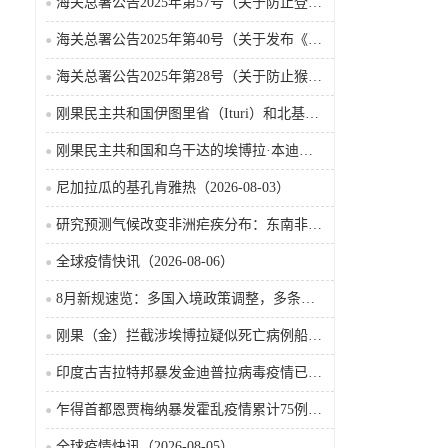
海关总署公告2025年第57号（关于防止登革热疫情传入我国的公告）
海关总署公告2025年第40号（关于发布《国境口岸传染病监测实施办法》的公告）
海关总署公告2025年第28号（关于防止猴痘疫情传入我国的公告）
刚果民主共和国伊图里省（Ituri）和北基伍省（Nord-Kivu）的埃博拉·本迪布乔病毒病（2026-08-04）
刚果民主共和国和乌干达的埃博拉·本迪布乔病毒病（2026-08-04）
尼加拉瓜的基孔肯雅热（2026-08-03）
研究预测气候改变非洲疟疾分布：东南非风险上升，部分西非地区风险下降
全球疫情快讯（2026-08-06）
8月新规速览：多国入境政策调整，多条国际航线加密
刚果（金）拦截涉埃博拉疑似死亡病例船只疫情已波及五省
印度古吉拉特邦暴发金迪普拉病毒疫情已致22名儿童死亡
乍得首都恩贾梅纳暴发霍乱疫情累计75例确诊8人死亡（2026-08-05）
全球疫情快讯（2026-08-05）