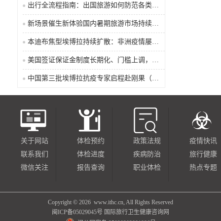
出行全流程指南：出国旅游如何防范各类传染病
新场景催生新体验国内暑期旅游市场持续升温
本迪布焦型埃博拉持续扩散：非洲疫情屡禁难止成因探析
美国签证保证金制度长期化、门槛上调，最高需缴纳2万美元
中国第三批埃博拉抗疫专家启程赴刚果（金）支援疫情防控
关于网站
体检预约
政策法规
疫情快讯
联系我们
体检进度
疾病防治
旅行健康
微信关注
报告查询
职业体检
热点专题
Copyright ©
2026 www.ithc.cn, All Rights Reserved
闽ICP备05029045号
国际旅行卫生健康咨询网