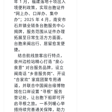
年 1 月，福建落地十项出入
境便利政策，实现台胞证件
“网上办、口岸办、集中
办”；2025 年 4 月，南安市
石井镇全链条台胞服务中心
揭牌，服务范围从证件办理
拓展至日常生活方方面面，
台胞来闽出行、居留愈发便
捷。
­ ­ ­ ­结合航线旅客出行特点，
泉州边检站精心打造 “泉心
泉意” 对台服务品牌，设立
闽南话 “乡音服务岗”、开设
“合家欢” 家庭团聚专用通
道，并联合中国闽台缘博物
馆在口岸设置 “寻根” 服务
登记处，让台胞下船即可开
启寻根之旅。一系列暖心举
措持续完善通关保障，助力